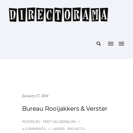
January 17, 2014
Bureau Rooijakkers & Verster
POSTED BY : PEET GELDERBLOM
/
0 COMMENTS
/
UNDER :
PROJECTS