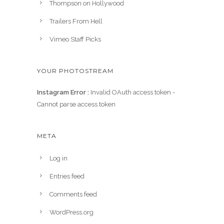
Thompson on Hollywood
Trailers From Hell
Vimeo Staff Picks
YOUR PHOTOSTREAM
Instagram Error :
Invalid OAuth access token -
Cannot parse access token
META
Log in
Entries feed
Comments feed
WordPress.org