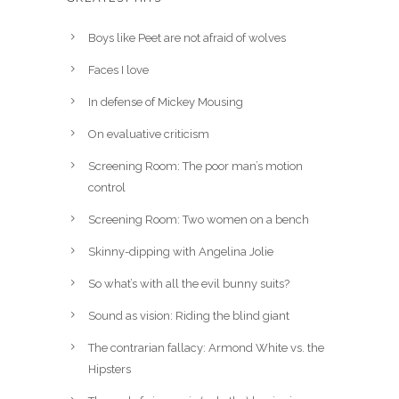
Boys like Peet are not afraid of wolves
Faces I love
In defense of Mickey Mousing
On evaluative criticism
Screening Room: The poor man’s motion
control
Screening Room: Two women on a bench
Skinny-dipping with Angelina Jolie
So what’s with all the evil bunny suits?
Sound as vision: Riding the blind giant
The contrarian fallacy: Armond White vs. the
Hipsters