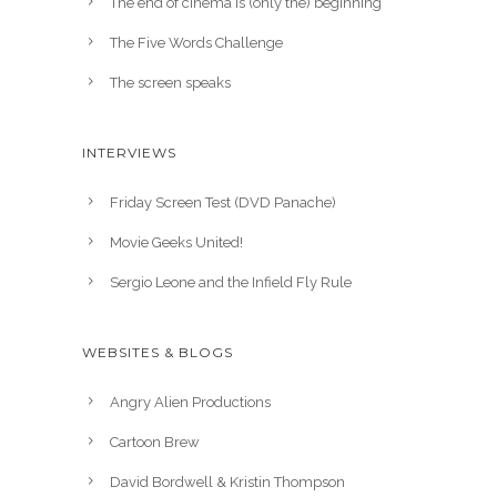
The end of cinema is (only the) beginning
The Five Words Challenge
The screen speaks
INTERVIEWS
Friday Screen Test (DVD Panache)
Movie Geeks United!
Sergio Leone and the Infield Fly Rule
WEBSITES & BLOGS
Angry Alien Productions
Cartoon Brew
David Bordwell & Kristin Thompson